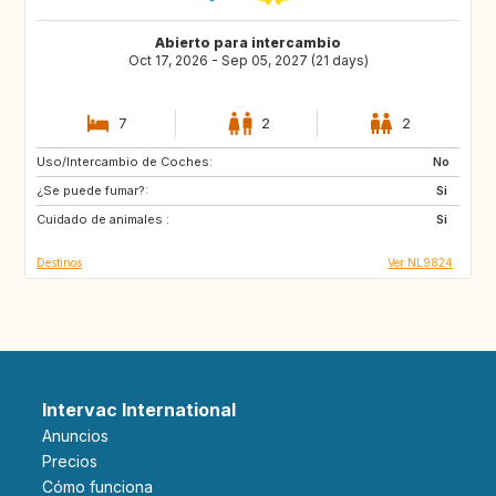
Abierto para intercambio
Oct 17, 2026 - Sep 05, 2027 (21 days)
7
2
2
Uso/Intercambio de Coches:
DK
AT
No
¿Se puede fumar?:
DE
IT
Si
Cuidado de animales :
GR
FR
Si
Destinos
Ver NL9824
Intervac International
Anuncios
Precios
Cómo funciona