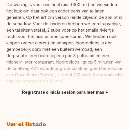
De woning is voor ons heel ruim (300 m2) en we vinden
het leuk om daar ook een ander eens van te laten
genieten. Op het erf zijn verschillende zitjes in de zon of in
de schaduw. Voor de kinderen hebben we een trapveldje,
een tafeltennistafel, 2 sups voor op het smalle riviertje
recht voor het huis en een speelkamer. We hebben ook
kippen (verse eieren) en schapen. Noordeloos is een
gemoedelijk dorp met een buitenzwembad, een
dorpscafé, een bistro bij een par-3 golfbaan en een
michelin-ster restaurant. Noordeloos ligt op 5 minuten van
de snelweg A27 waardoor grote plaatsen goed bereikbaar
zijn: Gorinchem (15 min.), Utrecht (30 min), Rotterdam (40
min) en Amsterdam (50 min)
Regístrate o inicia sesión para leer más
Traducir
Ver el listado