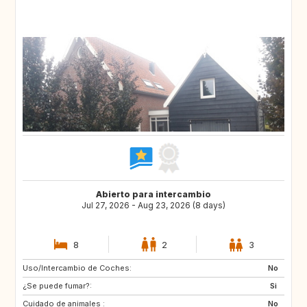
Abierto para intercambio
Jul 27, 2026 - Aug 23, 2026 (8 days)
8
2
3
Uso/Intercambio de Coches:
SE
ES
No
¿Se puede fumar?:
IT
IS
Si
Cuidado de animales :
CH
GB
No