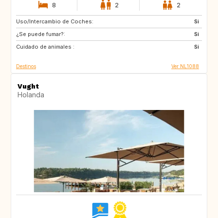
8
2
2
Uso/Intercambio de Coches:
IT
SE
Si
¿Se puede fumar?:
GB
IE
Si
Cuidado de animales :
FR
AU
Si
Destinos
Ver NL1088
Vught
Holanda