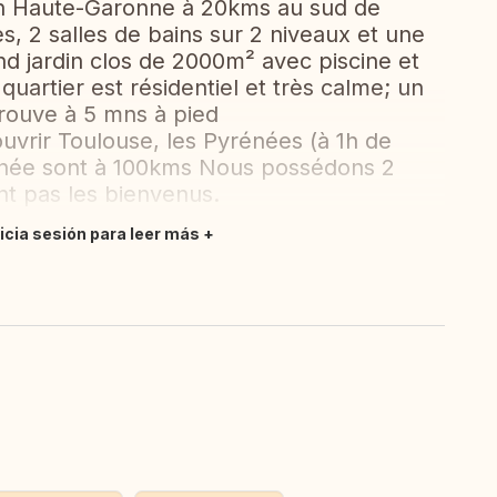
en Haute-Garonne à 20kms au sud de
, 2 salles de bains sur 2 niveaux et une
d jardin clos de 2000m² avec piscine et
uartier est résidentiel et très calme; un
trouve à 5 mns à pied
vrir Toulouse, les Pyrénées (à 1h de
ranée sont à 100kms Nous possédons 2
nt pas les bienvenus.
nicia sesión para leer más