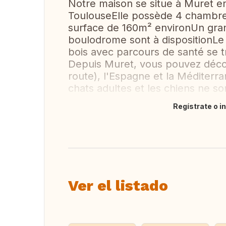
Notre maison se situe à Muret 
ToulouseElle possède 4 chambres
surface de 160m² environUn gran
boulodrome sont à dispositionLe q
bois avec parcours de santé se 
Depuis Muret, vous pouvez décou
route), l'Espagne et la Méditer
chats adultes et les chiens ne so
Regístrate o i
Traducir
Ver el listado