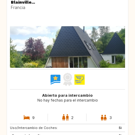
Blainville...
Francia
Abierto para intercambio
No hay fechas para el intercambio
9
2
3
Uso/Intercambio de Coches:
IS
SE
Si