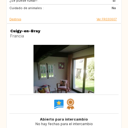
¿Se puede fumar?:
GB
CA
Si
Cuidado de animales :
CA
FI
No
Destinos
Ver FR030607
Cuigy-en-Bray
Francia
Abierto para intercambio
No hay fechas para el intercambio