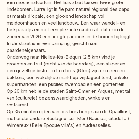
een mooie natuurtuin. Het huis staat tussen twee grote
lindebomen. Larre ligt in 'le parc naturel régional des caps
et marais d'opale, een glooiend landschap vol
meidoornhagen en veel landbouw. Een waar wandel- en
fietsparadijs en met een plezante rando rail, dat er in de
zomer van 2026 een hoogteparcours in de bomen bij krijgt.
In de straat is er een camping, gericht naar
paardeneigenaars.
Onderweg naar Nielles-lès-Bléquin (2,5 km) vind je
groenten en fruit (recht van de boerderij), een slager en
een gezellige bistro. In Lumbres (6 km) zijn er meerdere
bakkers, een wekelijkse markt op vrijdagochtend, enkele
supermarkten, een publiek zwembad en een golfterrein.
Op 20 km heb je de steden Saint-Omer en Arques, met tal
van (culturele) bezienswaardigheden, winkels en
restaurant.
Op 35 minuten rijden van ons huis ben je aan de Opaalkust,
met onder andere Boulogne-sur-Mer (Nausica, citadel,...),
Wimereux (Belle Epoque villa's) en Audresselles.