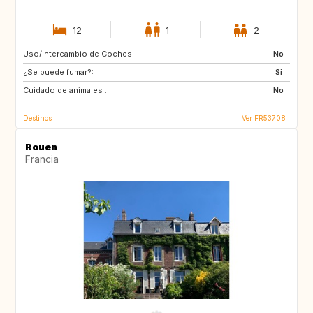
12
1
2
Uso/Intercambio de Coches:
GR
IT
No
¿Se puede fumar?:
Si
Cuidado de animales :
No
Destinos
Ver FR53708
Rouen
Francia