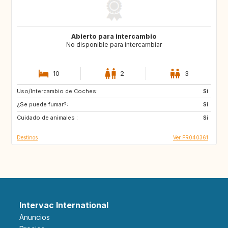
Abierto para intercambio
No disponible para intercambiar
10
2
3
Uso/Intercambio de Coches:
NO
NO
Si
¿Se puede fumar?:
Si
Cuidado de animales :
Si
Destinos
Ver FR040361
Intervac International
Anuncios