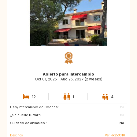
Abierto para intercambio
Oct 01, 2025 - Aug 25, 2027 (2 weeks)
12
1
4
Uso/Intercambio de Coches:
VN
PH
Si
¿Se puede fumar?:
ID
LA
Si
Cuidado de animales :
JP
No
Destinos
Ver FR253310