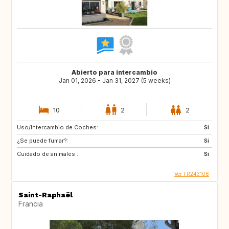
Abierto para intercambio
Jan 01, 2026 - Jan 31, 2027 (5 weeks)
10
2
2
Uso/Intercambio de Coches:
Si
¿Se puede fumar?:
Si
Cuidado de animales :
Si
Ver FR243106
Saint-Raphaël
Francia