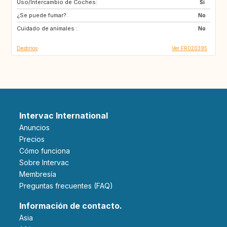
Uso/Intercambio de Coches:
IS
ES
Si
¿Se puede fumar?:
IT
IL
No
Cuidado de animales :
No
Destinos
Ver FR020395
Intervac International
Anuncios
Precios
Cómo funciona
Sobre Intervac
Membresía
Preguntas frecuentes (FAQ)
Información de contacto.
Asia