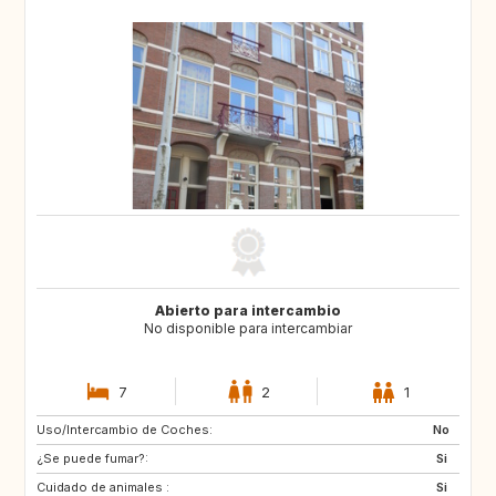
Abierto para intercambio
No disponible para intercambiar
7
2
1
Uso/Intercambio de Coches:
PT
IT
No
¿Se puede fumar?:
ES
DE
Si
Cuidado de animales :
DE
DK
Si