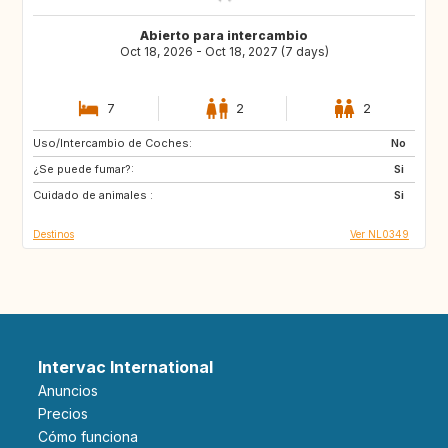
Abierto para intercambio
Oct 18, 2026 - Oct 18, 2027 (7 days)
7
2
2
Uso/Intercambio de Coches:
FR
DE
No
¿Se puede fumar?:
BE
NL
Si
Cuidado de animales :
Si
Destinos
Ver NL0349
Intervac International
Anuncios
Precios
Cómo funciona