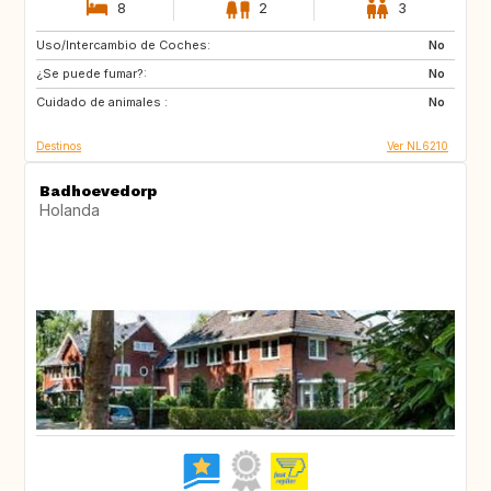
8
2
3
Uso/Intercambio de Coches:
ES
IT
No
¿Se puede fumar?:
PT
FR
No
Cuidado de animales :
GB
DK
No
Destinos
Ver NL6210
Badhoevedorp
Holanda