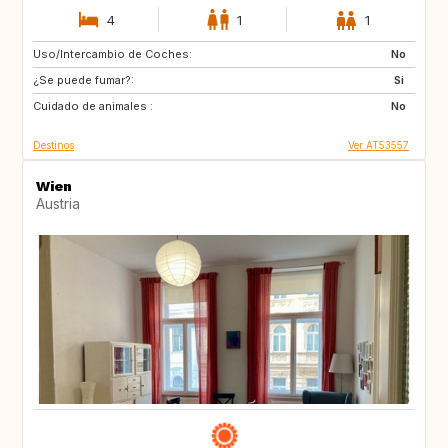
4
1
1
Uso/Intercambio de Coches:
NL
IT
No
¿Se puede fumar?:
NO
SE
Si
Cuidado de animales :
AT
PT
No
Destinos
Ver AT53557
Wien
Austria