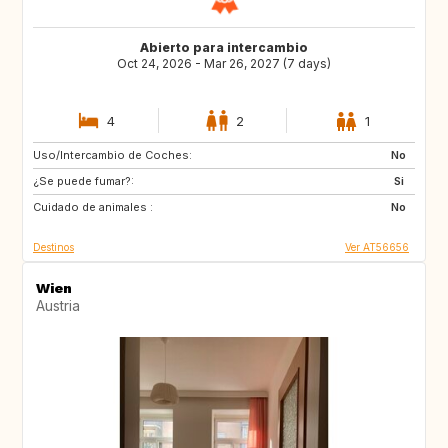
Abierto para intercambio
Oct 24, 2026 - Mar 26, 2027 (7 days)
4
2
1
Uso/Intercambio de Coches:
IE
GB
No
¿Se puede fumar?:
FR
GB
Si
Cuidado de animales :
GB
GR
No
Destinos
Ver AT56656
Wien
Austria