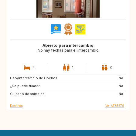
Abierto para intercambio
No hay fechas para el intercambio
4
1
0
Uso/Intercambio de Coches:
NL
No
¿Se puede fumar?:
No
Cuidado de animales :
No
Destinos
Ver AT55279