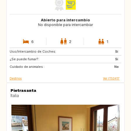
Abierto para intercambio
No disponible para intercambiar
6
2
1
Uso/Intercambio de Coches:
DE
NO
Si
¿Se puede fumar?:
IS
CH
Si
Cuidado de animales :
FR
SE
No
Destinos
Ver IT53417
Pietrasanta
Italia