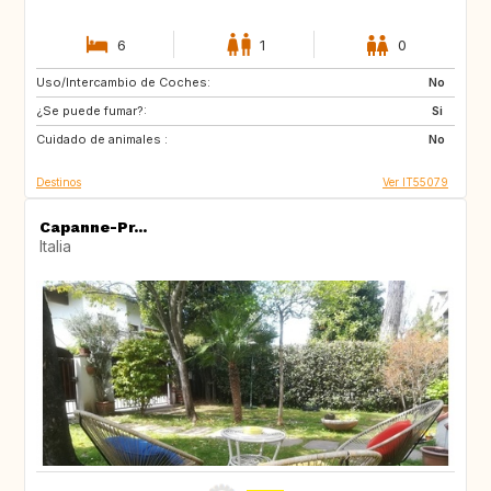
6
1
0
Uso/Intercambio de Coches:
NO
FI
No
¿Se puede fumar?:
SE
IE
Si
Cuidado de animales :
GB
FR
No
Destinos
Ver IT55079
Capanne-Pr...
Italia