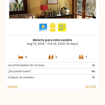
Abierto para intercambio
Aug 13, 2026 - Oct 24, 2026 (10 days)
5
2
1
Uso/Intercambio de Coches:
SE
DE
Si
¿Se puede fumar?:
PL
GB
No
Cuidado de animales :
GB
GB
Si
Destinos
Ver IT173