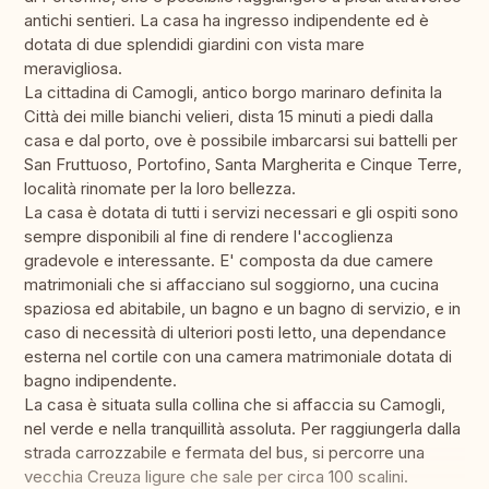
antichi sentieri. La casa ha ingresso indipendente ed è
dotata di due splendidi giardini con vista mare
meravigliosa.
La cittadina di Camogli, antico borgo marinaro definita la
Città dei mille bianchi velieri, dista 15 minuti a piedi dalla
casa e dal porto, ove è possibile imbarcarsi sui battelli per
San Fruttuoso, Portofino, Santa Margherita e Cinque Terre,
località rinomate per la loro bellezza.
La casa è dotata di tutti i servizi necessari e gli ospiti sono
sempre disponibili al fine di rendere l'accoglienza
gradevole e interessante. E' composta da due camere
matrimoniali che si affacciano sul soggiorno, una cucina
spaziosa ed abitabile, un bagno e un bagno di servizio, e in
caso di necessità di ulteriori posti letto, una dependance
esterna nel cortile con una camera matrimoniale dotata di
bagno indipendente.
La casa è situata sulla collina che si affaccia su Camogli,
nel verde e nella tranquillità assoluta. Per raggiungerla dalla
strada carrozzabile e fermata del bus, si percorre una
vecchia Creuza ligure che sale per circa 100 scalini.