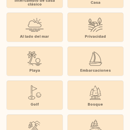
Intercambio de casa
Casa
clásico
Al lado del mar
Privacidad
Playa
Embarcaciones
Golf
Bosque