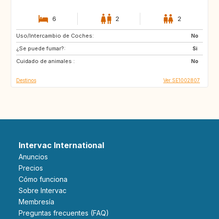
6
2
2
Uso/Intercambio de Coches:
AT
IT
No
¿Se puede fumar?:
CH
GB
Si
Cuidado de animales :
FR
IT
No
Destinos
Ver SE1002807
Intervac International
Anuncios
Precios
Cómo funciona
Sobre Intervac
Membresía
Preguntas frecuentes (FAQ)