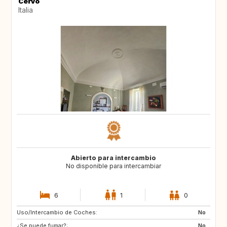
Cervo
Italia
Abierto para intercambio
No disponible para intercambiar
6
1
0
Uso/Intercambio de Coches:
NO
FI
No
¿Se puede fumar?:
SE
IE
No