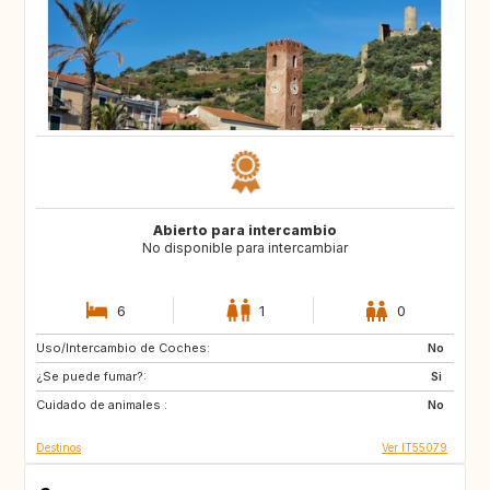
Abierto para intercambio
No disponible para intercambiar
6
1
0
Uso/Intercambio de Coches:
NO
FI
No
¿Se puede fumar?:
SE
IE
Si
Cuidado de animales :
GB
FR
No
Destinos
Ver IT55079