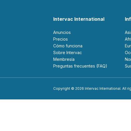
Intervac International
In
Anuncios
As
Precios
Af
Cómo funciona
Eu
Sobre Intervac
O
Membresía
N
Preguntas frecuentes (FAQ)
S
Copyright © 2026 Intervac International. All r