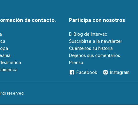
formación de contacto.
Participa con nosotros
ia
El Blog de Intervac
rica
Suscribirse a la newsletter
ropa
Cuéntenos su historia
ceanía
Déjenos sus comentarios
orteámerica
Prensa
udámerica
Facebook
Instagram
ights reserved.