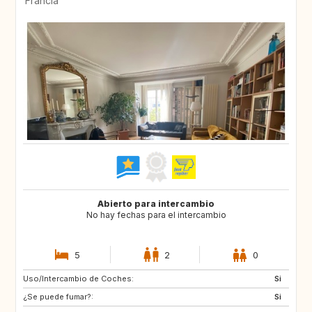
Francia
Abierto para intercambio
No hay fechas para el intercambio
5
2
0
Uso/Intercambio de Coches:
DK
NO
Si
¿Se puede fumar?:
SE
AU
Si