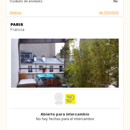
Cuidado de animales :
BE
BE
No
Destinos
Ver FR100558
PARIS
Francia
Abierto para intercambio
No hay fechas para el intercambio