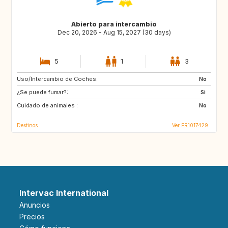
Abierto para intercambio
Dec 20, 2026 - Aug 15, 2027 (30 days)
5
1
3
Uso/Intercambio de Coches:
ES
IT
No
¿Se puede fumar?:
US
CA
Si
Cuidado de animales :
GB
GR
No
Destinos
Ver FR1017429
Intervac International
Anuncios
Precios