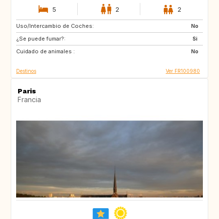
5
2
2
Uso/Intercambio de Coches:
GB
No
¿Se puede fumar?:
Si
Cuidado de animales :
No
Destinos
Ver FR100980
Paris
Francia