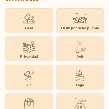
Casa
En un pequeño pueblo
Privacidad
Golf
Rio
Lago