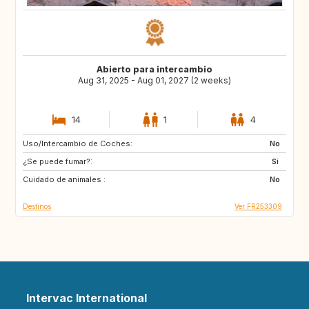
Abierto para intercambio
Aug 31, 2025 - Aug 01, 2027 (2 weeks)
14
1
4
Uso/Intercambio de Coches:
VN
PH
No
¿Se puede fumar?:
ID
LA
Si
Cuidado de animales :
JP
No
Destinos
Ver FR253309
Intervac International