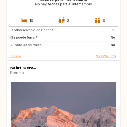
No hay fechas para el intercambio
10
2
0
Uso/Intercambio de Coches:
IS
ES
Si
¿Se puede fumar?:
IT
IL
No
Cuidado de animales :
No
Destinos
Ver FR020395
Saint-Gerv...
Francia