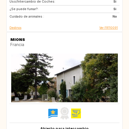
Uso/Intercambio de Coches:
IT
ES
Si
¿Se puede fumar?:
PT
GR
Si
Cuidado de animales :
HR
IT
No
Destinos
Ver FR110091
MIONS
Francia
Abierto para intercambio