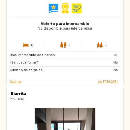
Abierto para intercambio
No disponible para intercambiar
6
1
0
Uso/Intercambio de Coches:
ES
Si
¿Se puede fumar?:
No
Cuidado de animales :
No
Destinos
Ver FR1012854
Biarritz
Francia