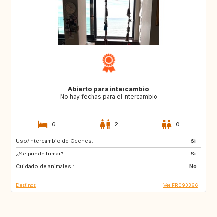
Abierto para intercambio
No hay fechas para el intercambio
6
2
0
Uso/Intercambio de Coches:
DK
FI
Si
¿Se puede fumar?:
IS
NO
Si
Cuidado de animales :
SE
No
Destinos
Ver FR090366