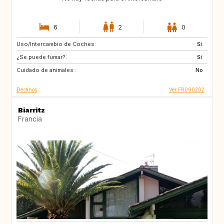
6
2
0
Uso/Intercambio de Coches:
GB
Si
¿Se puede fumar?:
Si
Cuidado de animales :
No
Destinos
Ver FR090202
Biarritz
Francia