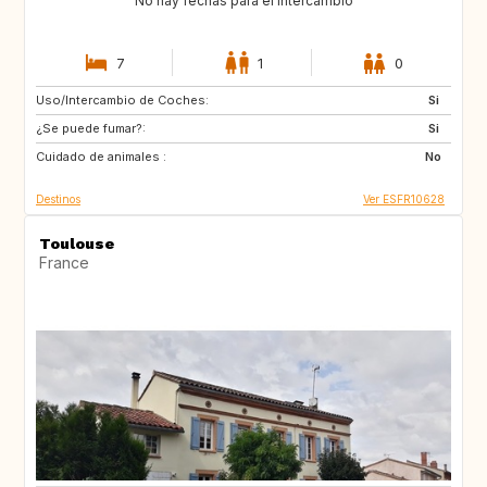
No hay fechas para el intercambio
7
1
0
Uso/Intercambio de Coches:
IE
Si
¿Se puede fumar?:
Si
Cuidado de animales :
No
Destinos
Ver ESFR10628
Toulouse
France