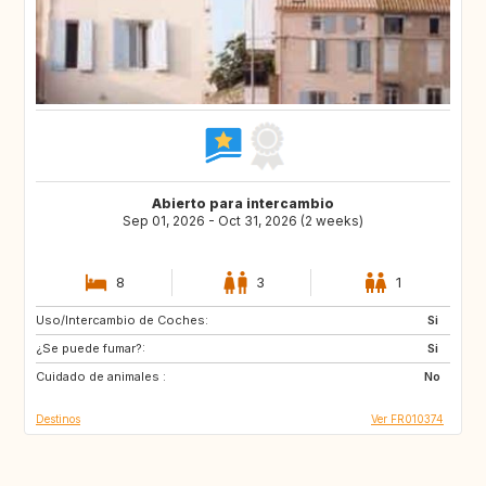
Abierto para intercambio
Sep 01, 2026 - Oct 31, 2026 (2 weeks)
8
3
1
Uso/Intercambio de Coches:
US
IT
Si
¿Se puede fumar?:
IT
FI
Si
Cuidado de animales :
IS
No
Destinos
Ver FR010374