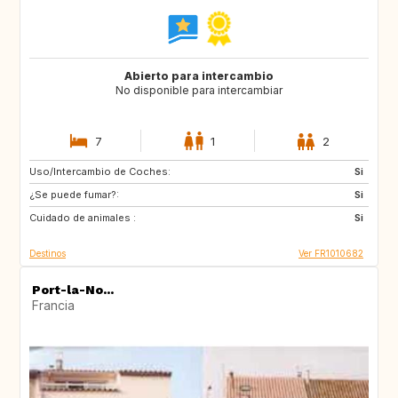
Abierto para intercambio
No disponible para intercambiar
7
1
2
Uso/Intercambio de Coches:
BE
AT
Si
¿Se puede fumar?:
US
NZ
Si
Cuidado de animales :
JP
DE
Si
Destinos
Ver FR1010682
Port-la-No...
Francia