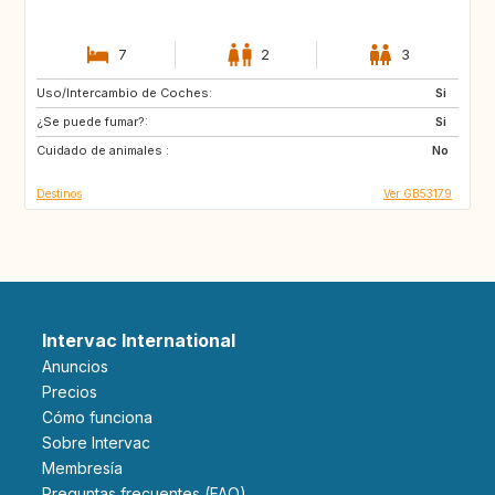
7
2
3
Uso/Intercambio de Coches:
IS
CA
Si
¿Se puede fumar?:
Si
Cuidado de animales :
No
Destinos
Ver GB53179
Intervac International
Anuncios
Precios
Cómo funciona
Sobre Intervac
Membresía
Preguntas frecuentes (FAQ)