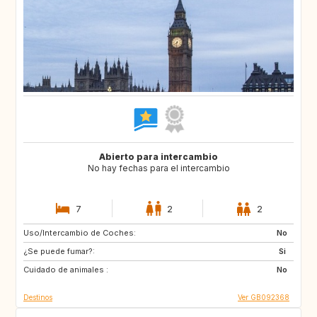
Abierto para intercambio
No hay fechas para el intercambio
7
2
2
Uso/Intercambio de Coches:
AD
FR
No
¿Se puede fumar?:
ES
IT
Si
Cuidado de animales :
CH
AT
No
Destinos
Ver GB092368