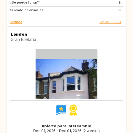
¿Se puede fumar?:
PT
IT
Si
Cuidado de animales :
GR
NL
Si
Destinos
Ver GB1013264
London
Gran Bretaña
Abierto para intercambio
Dec 01, 2025 - Dec 01, 2026 (2 weeks)