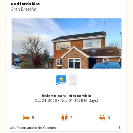
Bedfordshire
Gran Bretaña
Abierto para intercambio
Oct 24, 2026 - Nov 01, 2026 (6 days)
8
2
3
Uso/Intercambio de Coches:
IE
CH
Si