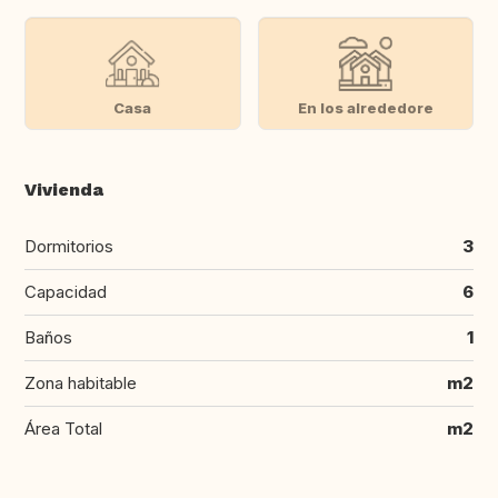
Casa
En los alrededore
Vivienda
Dormitorios
3
Capacidad
6
Baños
1
Zona habitable
m2
Área Total
m2