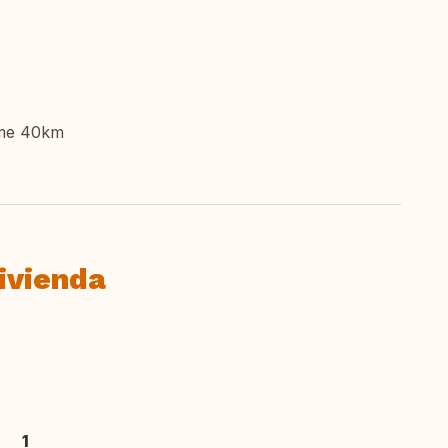
me 40km
ivienda
1