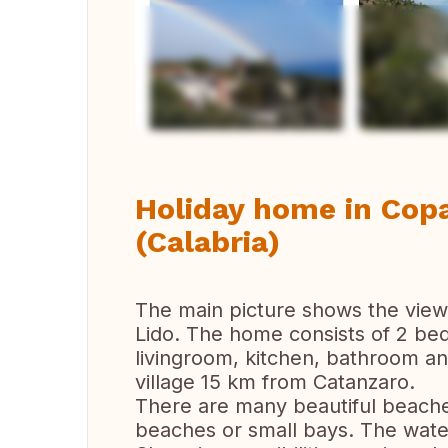
Ver 
Holiday home in Copan
(Calabria)
The main picture shows the view
Lido. The home consists of 2 be
livingroom, kitchen, bathroom and 
village 15 km from Catanzaro.
There are many beautiful beache
beaches or small bays. The water 