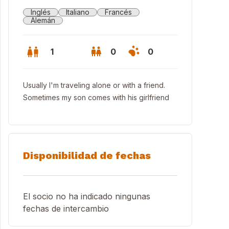
Inglés
Italiano
Francés
Alemán
1
0
0
Usually I'm traveling alone or with a friend.
Sometimes my son comes with his girlfriend
Disponibilidad de fechas
El socio no ha indicado ningunas
fechas de intercambio