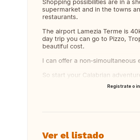
Shopping possibilities are in a s
supermarket and in the towns and
restaurants.
The airport Lamezia Terme is 40km
day trip you can go to Pizzo, Tr
beautiful cost.
I can offer a non-simoultaneous 
So start your Calabrian adventur
Regístrate o i
Traducir
Ver el listado