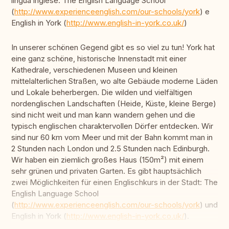
lingua inglese: The English Language School
(
http://www.experienceenglish.com/our-schools/york
) e
English in York (
http://www.english-in-york.co.uk/
)
In unserer schönen Gegend gibt es so viel zu tun! York hat
eine ganz schöne, historische Innenstadt mit einer
Kathedrale, verschiedenen Museen und kleinen
mittelalterlichen Straßen, wo alte Gebäude moderne Läden
und Lokale beherbergen. Die wilden und vielfältigen
nordenglischen Landschaften (Heide, Küste, kleine Berge)
sind nicht weit und man kann wandern gehen und die
typisch englischen charaktervollen Dörfer entdecken. Wir
sind nur 60 km vom Meer und mit der Bahn kommt man in
2 Stunden nach London und 2.5 Stunden nach Edinburgh.
Wir haben ein ziemlich großes Haus (150m²) mit einem
sehr grünen und privaten Garten. Es gibt hauptsächlich
zwei Möglichkeiten für einen Englischkurs in der Stadt: The
English Language School
(
http://www.experienceenglish.com/our-schools/york
) und
English in York (
http://www.english-in-york.co.uk/
).