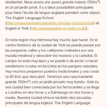
résidentiel. Nous avons une assez grande maison (150m²)
et un joli jardin privé. Il y a deux possibilités principales
pour faire l'école de langue anglaise pendant votre séjour:
The English Language School
(
http://www.experienceenglish.com/our-schools/york
) et
English in York (
http://www.english-in-york.co.uk/
).
En esta region muy hermosa hay mucho que hacer. En el
centro histórico de la ciudad de York se puede pasear por
las pequenas calles y los callejones rodeados por una
muralla medieval y descubrir los museos y la catedral. El
campo no está muy lejos y se puede ir de picnic o hacer
senderismo o rutas en bicicleta en los parques naturales.
Hay muchos pequenos pueblos tradicionales y una costa
(a 60 km) que descubrir. Tenemos una casa bastante
grande (150m²) con un jardín privado muy bonito. York es
una ciudad bien conectada por los ferrocarriles y se llega
a Londres en dos horas y a Edimburgo en dos horas y
media. Nuestra ciudad ofrece también dos escuelas
principales de lengua inglesa: The English Language