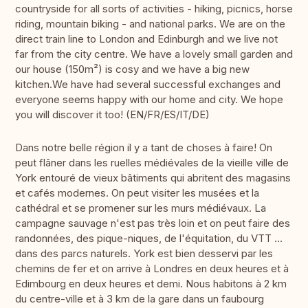
countryside for all sorts of activities - hiking, picnics, horse
riding, mountain biking - and national parks. We are on the
direct train line to London and Edinburgh and we live not
far from the city centre. We have a lovely small garden and
our house (150m²) is cosy and we have a big new
kitchen.We have had several successful exchanges and
everyone seems happy with our home and city. We hope
you will discover it too! (EN/FR/ES/IT/DE)
Dans notre belle région il y a tant de choses à faire! On
peut flâner dans les ruelles médiévales de la vieille ville de
York entouré de vieux bâtiments qui abritent des magasins
et cafés modernes. On peut visiter les musées et la
cathédral et se promener sur les murs médiévaux. La
campagne sauvage n'est pas très loin et on peut faire des
randonnées, des pique-niques, de l'équitation, du VTT ...
dans des parcs naturels. York est bien desservi par les
chemins de fer et on arrive à Londres en deux heures et à
Edimbourg en deux heures et demi. Nous habitons à 2 km
du centre-ville et à 3 km de la gare dans un faubourg