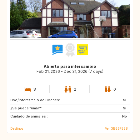
Abierto para intercambio
Feb 01, 2026 - Dec 31, 2026 (7 days)
8
2
0
Uso/Intercambio de Coches:
DK
SE
Si
¿Se puede fumar?:
NL
FI
Si
Cuidado de animales :
IE
PL
No
Destinos
Ver GB667588