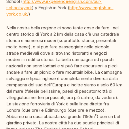
School (
http://www.experienceenglish.com/our-
schools/york
) y English in York (
http://www.english-in-
york.co.uk/
)
Nella nostra bella regione ci sono tante cose da fare: nel
centro storico di York a 2 km della casa c’è una catedrale
storica e numerosi musei (soprattutto storici, presentati
molto bene), e si può fare passeggiate nelle piccole
strade medievali dove si trovano ristoranti e negozi
moderni in edifici storici. La bella campagna ed i parchi
nazionali non sono lontani e si può fare escursioni a piedi,
andare a fare un picnic o fare mountain bike. La campagna
selvaggia e tipica inglese è completamente diversa dalla
campagna del sud dell'Europa e inoltre siamo a solo 60 km
dal mare (falesie bellissime, paesi di pescatori/città di
villeggiatura nei tempi passati, ora più calmo, da vedere).
La stazione ferroviaria di York è sulla linea diretta fra
Londra (due ore) e Edimburgo (due ore e mezzo).
Abbiamo una casa abbastanza grande (150m²) con un bel
giardino privato. La nostra città ha due scuole principali di