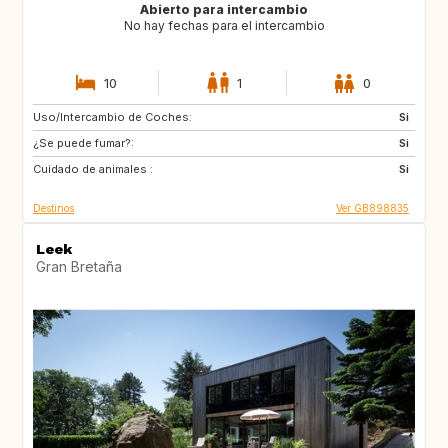
Abierto para intercambio
No hay fechas para el intercambio
10
1
0
Uso/Intercambio de Coches:
CA12
GB
Si
¿Se puede fumar?:
GB
GB
Si
Cuidado de animales :
CA
CZ
Si
Destinos
Ver GB898835
Leek
Gran Bretaña