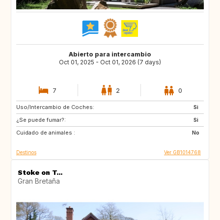
Abierto para intercambio
Oct 01, 2025 - Oct 01, 2026 (7 days)
7
2
0
Uso/Intercambio de Coches:
DE
Si
¿Se puede fumar?:
Si
Cuidado de animales :
No
Destinos
Ver GB1014768
Stoke on T...
Gran Bretaña