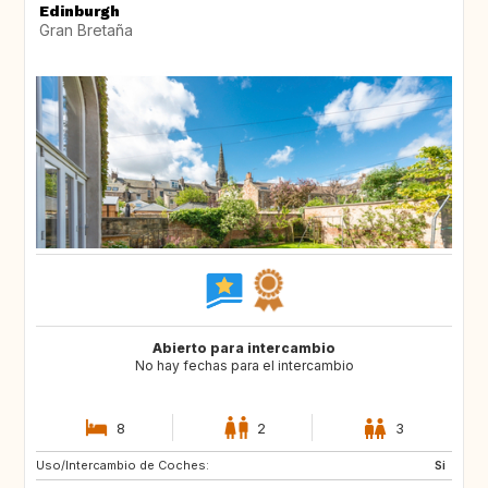
Edinburgh
Gran Bretaña
Abierto para intercambio
No hay fechas para el intercambio
8
2
3
Uso/Intercambio de Coches:
FR
ES
Si