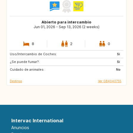
Abierto para intercambio
Jun 01, 2026 - Sep 13, 2026 (2 weeks)
8
2
0
Uso/Intercambio de Coches:
PT
IT
Si
¿Se puede fumar?:
FR
Si
Cuidado de animales :
No
Destinos
Ver GB4040755
Intervac International
Anuncios