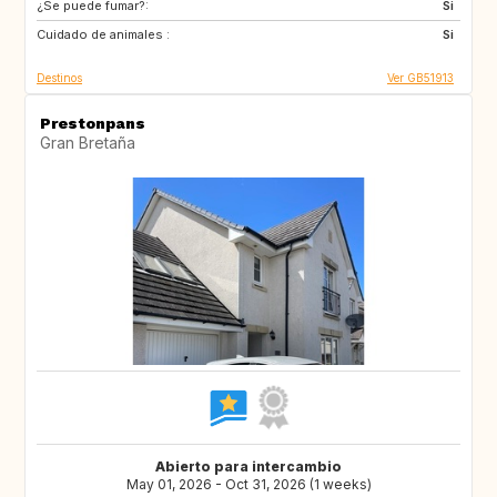
¿Se puede fumar?:
FR
IT
Si
Cuidado de animales :
GR
Si
Destinos
Ver GB51913
Prestonpans
Gran Bretaña
Abierto para intercambio
May 01, 2026 - Oct 31, 2026 (1 weeks)