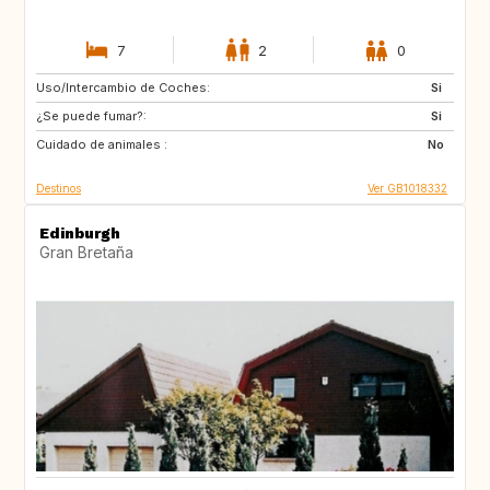
7
2
0
Uso/Intercambio de Coches:
ES
ES
Si
¿Se puede fumar?:
AU
US
Si
Cuidado de animales :
CA
No
Destinos
Ver GB1018332
Edinburgh
Gran Bretaña