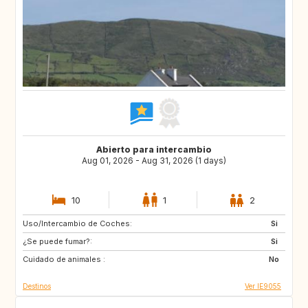
Abierto para intercambio
Aug 01, 2026 - Aug 31, 2026 (1 days)
10
1
2
Uso/Intercambio de Coches:
AT
AT
Si
¿Se puede fumar?:
FR
ES
Si
Cuidado de animales :
DE
GB
No
Destinos
Ver IE9055