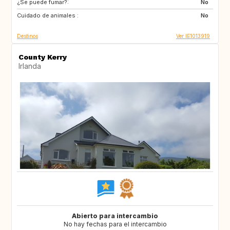
¿Se puede fumar?:
GB
ES
No
Cuidado de animales :
ES
IT
No
Destinos
Ver IE1013919
County Kerry
Irlanda
Abierto para intercambio
No hay fechas para el intercambio