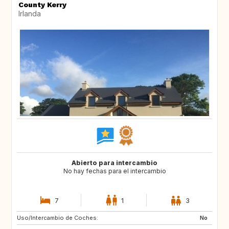
County Kerry
Irlanda
Abierto para intercambio
No hay fechas para el intercambio
7
1
3
Uso/Intercambio de Coches:
IE
IE
No