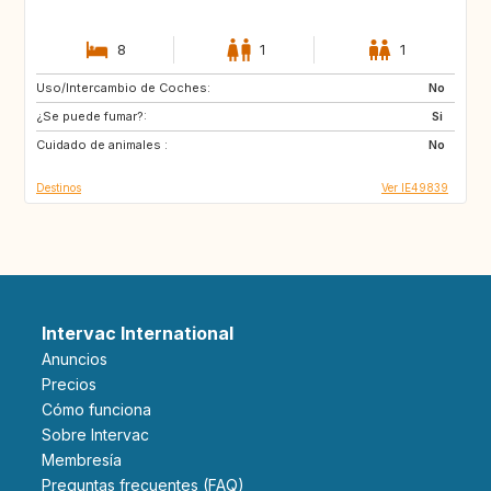
8
1
1
Uso/Intercambio de Coches:
ME
IE
No
¿Se puede fumar?:
GR
HR
Si
Cuidado de animales :
SE
NL
No
Destinos
Ver IE49839
Intervac International
Anuncios
Precios
Cómo funciona
Sobre Intervac
Membresía
Preguntas frecuentes (FAQ)