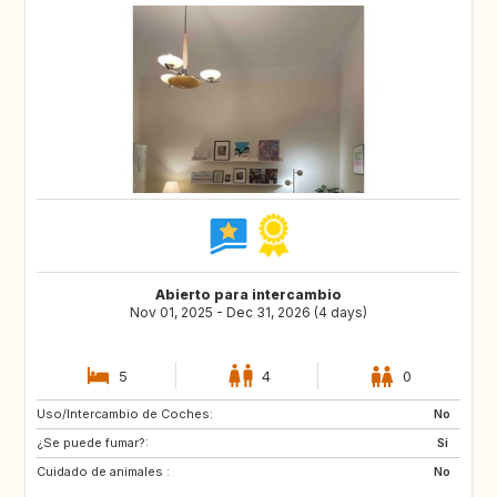
Abierto para intercambio
Nov 01, 2025 - Dec 31, 2026 (4 days)
5
4
0
Uso/Intercambio de Coches:
IE
FR
No
¿Se puede fumar?:
AT
SK
Si
Cuidado de animales :
NL
BE
No