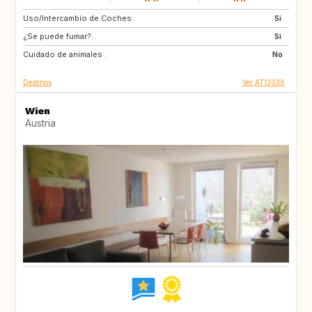
Uso/Intercambio de Coches:
NO
DK
Si
¿Se puede fumar?:
LT
LV
Si
Cuidado de animales :
EE
AT
No
Destinos
Ver AT13036
Wien
Austria