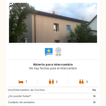
Abierto para intercambio
No hay fechas para el intercambio
7
2
3
Uso/Intercambio de Coches:
US
AW
No
¿Se puede fumar?:
PL
NL
Si
Cuidado de animales :
IE
GB
Si