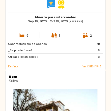
Abierto para intercambio
Sep 19, 2026 - Oct 10, 2026 (2 weeks)
6
1
2
Uso/Intercambio de Coches:
NL
BE
No
¿Se puede fumar?:
DK
SE
Si
Cuidado de animales :
NO
GB
Si
Destinos
Ver CH1014546
Bern
Suiza