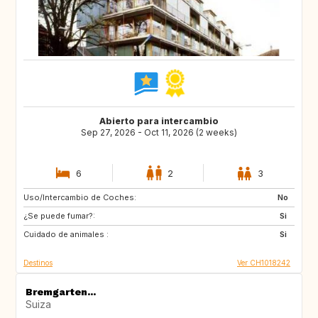
Abierto para intercambio
Sep 27, 2026 - Oct 11, 2026 (2 weeks)
6
2
3
Uso/Intercambio de Coches:
BE
FR
No
¿Se puede fumar?:
IT
ES
Si
Cuidado de animales :
GR
GB
Si
Destinos
Ver CH1018242
Bremgarten...
Suiza