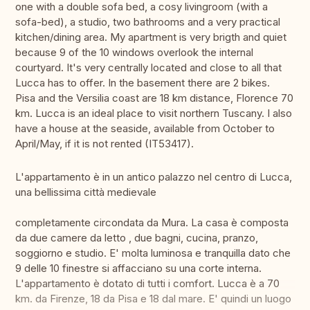
one with a double sofa bed, a cosy livingroom (with a
sofa-bed), a studio, two bathrooms and a very practical
kitchen/dining area. My apartment is very brigth and quiet
because 9 of the 10 windows overlook the internal
courtyard. It's very centrally located and close to all that
Lucca has to offer. In the basement there are 2 bikes.
Pisa and the Versilia coast are 18 km distance, Florence 70
km. Lucca is an ideal place to visit northern Tuscany. I also
have a house at the seaside, available from October to
April/May, if it is not rented (IT53417).
L'appartamento è in un antico palazzo nel centro di Lucca,
una bellissima città medievale
completamente circondata da Mura. La casa è composta
da due camere da letto , due bagni, cucina, pranzo,
soggiorno e studio. E' molta luminosa e tranquilla dato che
9 delle 10 finestre si affacciano su una corte interna.
L'appartamento è dotato di tutti i comfort. Lucca è a 70
km. da Firenze, 18 da Pisa e 18 dal mare. E' quindi un luogo