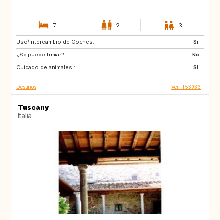
7
2
3
Uso/Intercambio de Coches:
ES
PT
Si
¿Se puede fumar?:
PT
DE
No
Cuidado de animales :
US
GB
Si
Destinos
Ver IT53036
Tuscany
Italia