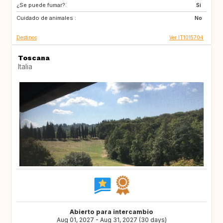
¿Se puede fumar?:
ES
ES
Si
Cuidado de animales :
GB
PT
No
Destinos
Ver IT1015704
Toscana
Italia
Abierto para intercambio
Aug 01, 2027 - Aug 31, 2027 (30 days)