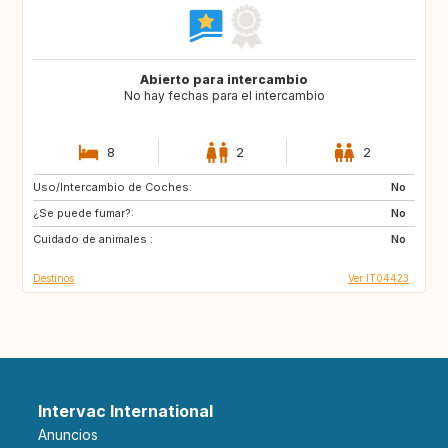
Abierto para intercambio
No hay fechas para el intercambio
8
2
2
Uso/Intercambio de Coches:
AU
US
No
¿Se puede fumar?:
GB
FR
No
Cuidado de animales :
ES
No
Destinos
Ver IT04423
Intervac International
Anuncios