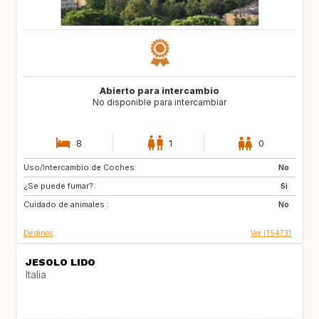
Abierto para intercambio
No disponible para intercambiar
8
1
0
Uso/Intercambio de Coches:
CA
No
¿Se puede fumar?:
Si
Cuidado de animales :
No
Destinos
Ver IT54731
JESOLO LIDO
Italia