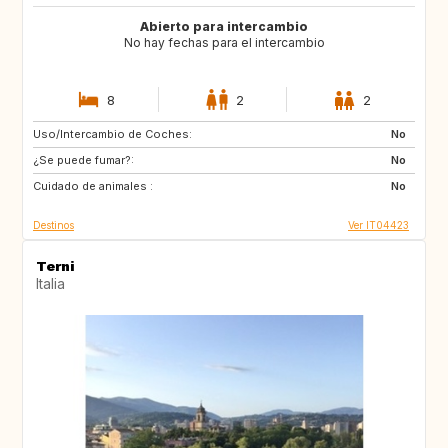
Abierto para intercambio
No hay fechas para el intercambio
8
2
2
Uso/Intercambio de Coches:
AU
US
No
¿Se puede fumar?:
GB
FR
No
Cuidado de animales :
ES
No
Destinos
Ver IT04423
Terni
Italia