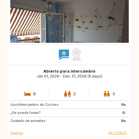
Abierto para intercambio
Jan 01, 2026 - Dec 31, 2026 (9 days)
8
2
0
Uso/Intercambio de Coches:
IS
No
¿Se puede fumar?:
Si
Cuidado de animales :
No
Destinos
Ver IT04374