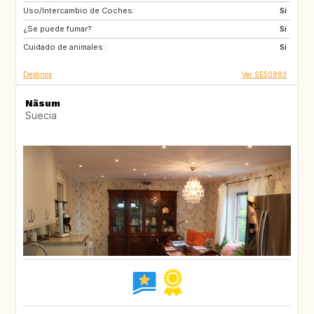
Uso/Intercambio de Coches:
FR
CZ
Si
¿Se puede fumar?:
DE
IT
Si
Cuidado de animales :
GB
NL
Si
Destinos
Ver SE50883
Näsum
Suecia