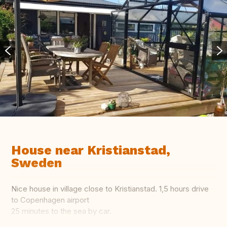
House near Kristianstad,
Sweden
Nice house in village close to Kristianstad. 1,5 hours drive
to Copenhagen airport
25 minutes to the sea by car.