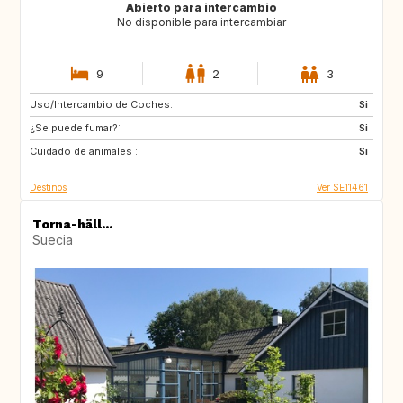
Abierto para intercambio
No disponible para intercambiar
9
2
3
Uso/Intercambio de Coches:
IT
BE
Si
¿Se puede fumar?:
NL
SE
Si
Cuidado de animales :
DK
DE
Si
Destinos
Ver SE11461
Torna-häll...
Suecia