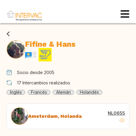
Fifine & Hans
Socio desde 2005
17
Intercambios realizados
Inglés
Francés
Alemán
Holandés
NL0655
Amsterdam, Holanda