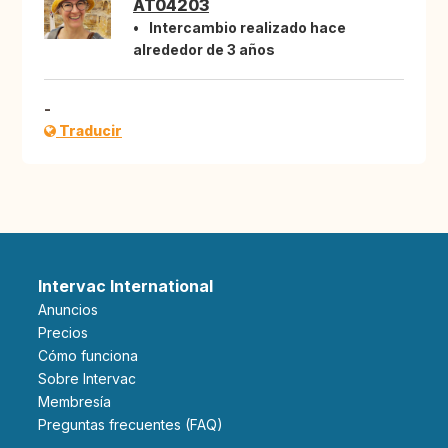
AT04203
Intercambio realizado hace
alrededor de 3 años
-
Traducir
Intervac International
Anuncios
Precios
Cómo funciona
Sobre Intervac
Membresía
Preguntas frecuentes (FAQ)