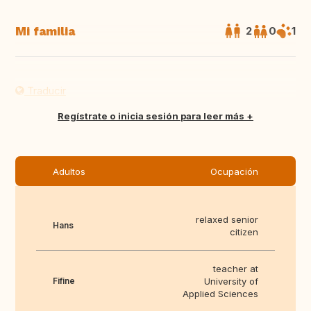
Mi familia
2
0
1
Traducir
Regístrate o inicia sesión para leer más
Adultos
Ocupación
relaxed senior
Hans
citizen
teacher at
Fifine
University of
Applied Sciences