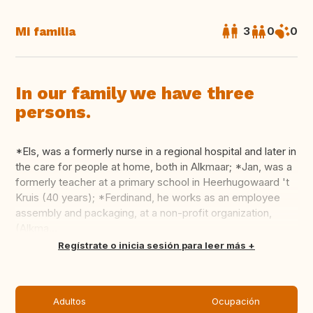
Mi familia
3
0
0
In our family we have three
persons.
*Els, was a formerly nurse in a regional hospital and later in
the care for people at home, both in Alkmaar; *Jan, was a
formerly teacher at a primary school in Heerhugowaard 't
Kruis (40 years); *Ferdinand, he works as an employee
assembly and packaging, at a non-profit organization,
(Alkma...
Traducir
Regístrate o inicia sesión para leer más
Adultos
Ocupación