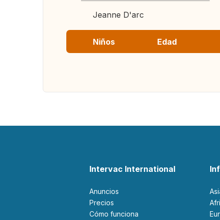
Jeanne D'arc
Niños
Edad
Intervac International
In
Anuncios
As
Precios
Af
Cómo funciona
Eu