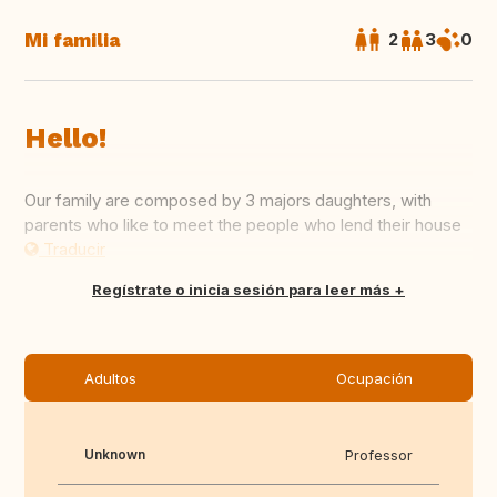
Mi familia
2
3
0
Hello!
Our family are composed by 3 majors daughters, with
parents who like to meet the people who lend their house
Traducir
Regístrate o inicia sesión para leer más
Adultos
Ocupación
Unknown
Professor