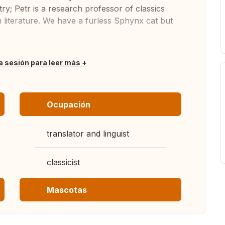
etry; Petr is a research professor of classics
in literature. We have a furless Sphynx cat but
ia sesión para leer más
Ocupación
translator and linguist
classicist
Mascotas