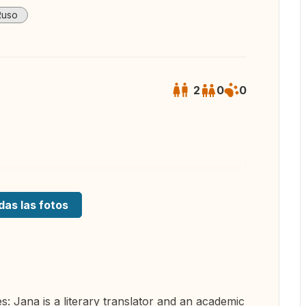
Ruso
2
0
0
das las fotos
s: Jana is a literary translator and an academic