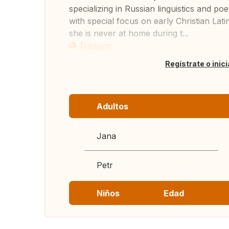
specializing in Russian linguistics and po
with special focus on early Christian Lat
she is never at home during t...
Traducir
Regístrate o inic
Adultos
Jana
Petr
Niños
Edad