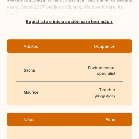
We both studied in Utrecht and have lived there for several
years. Since 2007 we live in Bunnik. We love it here: its
quiet,...
Traducir
Regístrate o inicia sesión para leer más
Adultos
Ocupación
Environmental
Sacha
specialist
Teacher
Maurice
geography
Niños
Edad