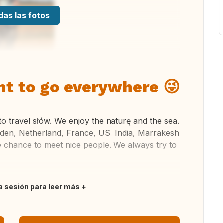
das las fotos
nt to go everywhere 😜
to travel słów. We enjoy the naturę and the sea.
eden, Netherland, France, US, India, Marrakesh
e chance to meet nice people. We always try to
ia sesión para leer más