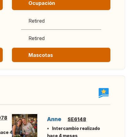
Ocupación
Retired
Retired
Mascotas
978
Anne
SE6148
Intercambio realizado
hace 4
hace 4 meses