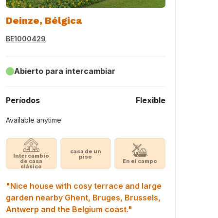
Deinze, Bélgica
BE1000429
Abierto para intercambiar
Períodos
Flexible
Available anytime
casa de un
Intercambio
piso
de casa
En el campo
clásico
"Nice house with cosy terrace and large
garden nearby Ghent, Bruges, Brussels,
Antwerp and the Belgium coast."