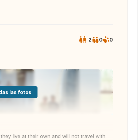
2
0
0
das las fotos
ey live at their own and will not travel with