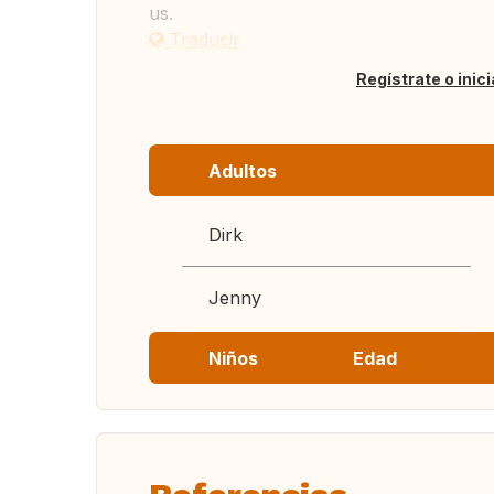
us.
Traducir
Regístrate o inic
Adultos
Dirk
Jenny
Niños
Edad