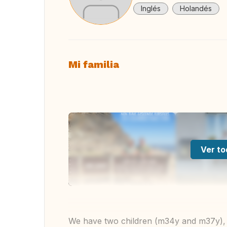
Inglés
Holandés
Mi familia
Ver to
We have two children (m34y and m37y), th