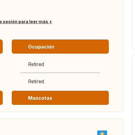
ia sesión para leer más
Ocupación
Retired
Retired
Mascotas