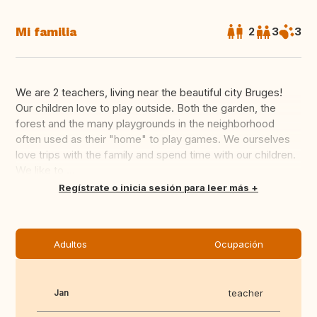
Mi familia
2
3
3
We are 2 teachers, living near the beautiful city Bruges!
Our children love to play outside. Both the garden, the
forest and the many playgrounds in the neighborhood
often used as their "home" to play games. We ourselves
love trips with the family and spend time with our children.
We like to ...
Traducir
Regístrate o inicia sesión para leer más
Adultos
Ocupación
Jan
teacher