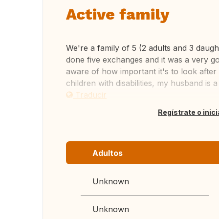
Active family
We're a family of 5 (2 adults and 3 dau
done five exchanges and it was a very g
aware of how important it's to look after
children with disabilities, my husband is a 
Traducir
Regístrate o inic
Adultos
Unknown
Unknown