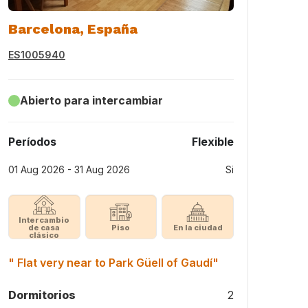
Barcelona, España
ES1005940
Abierto para intercambiar
Períodos
Flexible
01 Aug 2026 - 31 Aug 2026
Si
Intercambio
de casa
Piso
En la ciudad
clásico
" Flat very near to Park Güell of Gaudí"
Dormitorios
2