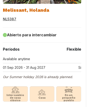
Melissant, Holanda
NL5387
Abierto para intercambiar
Períodos
Flexible
Available anytime
01 Sep 2026 - 31 Aug 2027
Si
Our Summer holiday 2026 is already planned.
Intercambio
En un
de casa
Casa
pequeño
clásico
pueblo