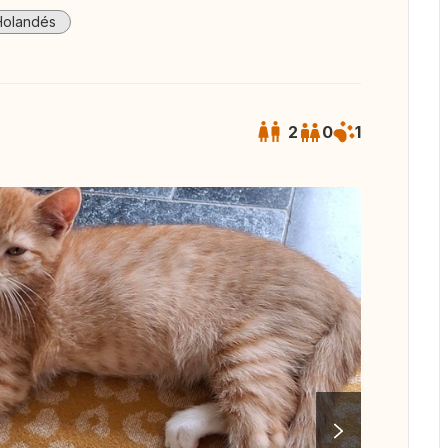
Holandés
2
0
1