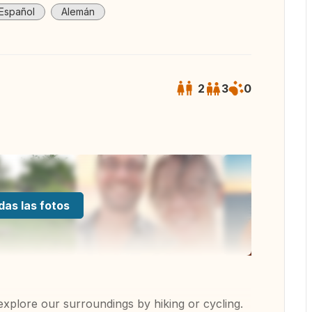
Español
Alemán
2
3
0
das las fotos
 explore our surroundings by hiking or cycling.