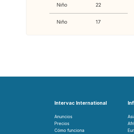
Niño
22
Niño
17
Intervac International
In
Anuncios
As
Precios
Af
Cómo funciona
Eu