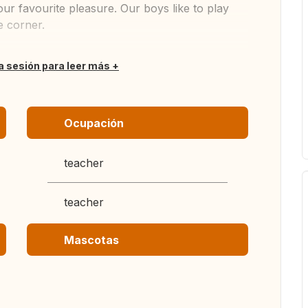
our favourite pleasure. Our boys like to play
e corner.
ia sesión para leer más
Ocupación
teacher
teacher
Mascotas