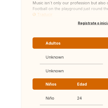
Music isn`t only our profession but also 
Football on the playground just round th
Traducir
Regístrate o inic
Adultos
Unknown
Unknown
Niños
Edad
Niño
24