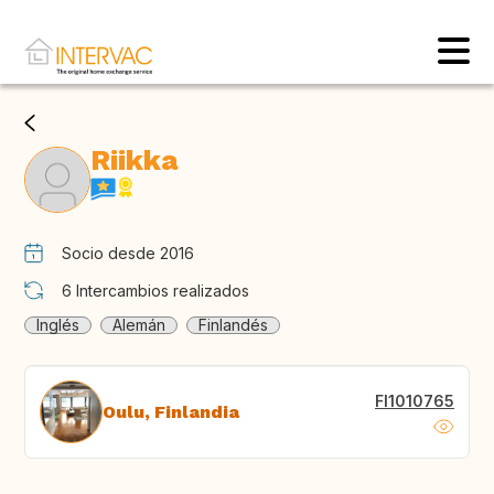
Riikka
Socio desde 2016
6
Intercambios realizados
Inglés
Alemán
Finlandés
FI1010765
Oulu, Finlandia