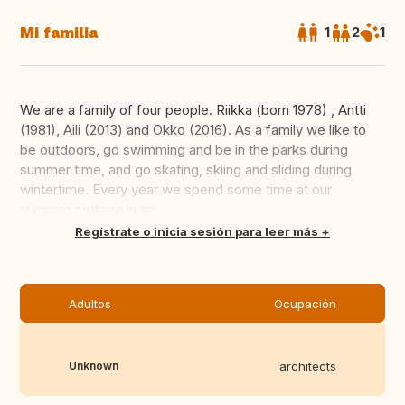
Mi familia
1
2
1
We are a family of four people. Riikka (born 1978) , Antti
(1981), Aili (2013) and Okko (2016). As a family we like to
be outdoors, go swimming and be in the parks during
summer time, and go skating, skiing and sliding during
wintertime. Every year we spend some time at our
summer cottage in so...
Traducir
Regístrate o inicia sesión para leer más
Adultos
Ocupación
Unknown
architects