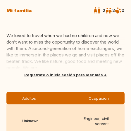
Mi familia
2
2
0
We loved to travel when we had no children and now we
don’t want to miss the opportunity to discover the world
with them. A second-generation of home exchangers, we
like to immerse in the places we go and visit places off the
beaten track. We like nature, good food and meeting new
people. We are ...
Traducir
Regístrate o inicia sesión para leer más
Adultos
Ocupación
Engineer, civil
Unknown
servant