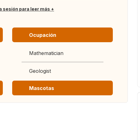
ia sesión para leer más
Ocupación
Mathematician
Geologist
Mascotas