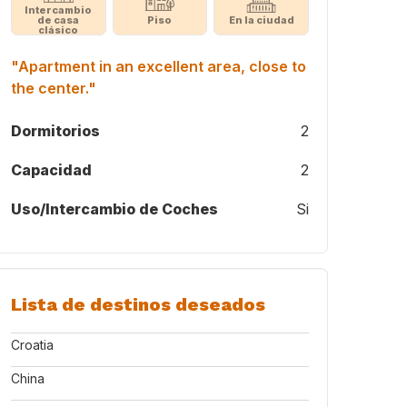
Intercambio
de casa
Piso
En la ciudad
clásico
"Apartment in an excellent area, close to
the center."
Dormitorios
2
Capacidad
2
Uso/Intercambio de Coches
Si
Lista de destinos deseados
Croatia
China