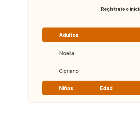
Regístrate o inic
Adultos
Noelia
Cipriano
Niños
Edad