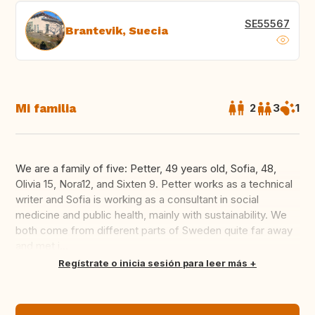
SE55567
Brantevik, Suecia
Mi familia
2
3
1
We are a family of five: Petter, 49 years old, Sofia, 48,
Olivia 15, Nora12, and Sixten 9. Petter works as a technical
writer and Sofia is working as a consultant in social
medicine and public health, mainly with sustainability. We
both come from different parts of Sweden quite far away
and met i...
Traducir
Regístrate o inicia sesión para leer más