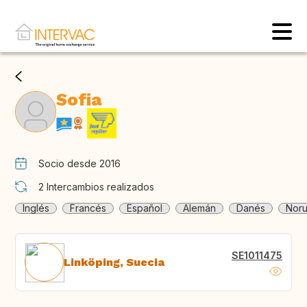
Sofia
Socio desde 2016
2
Intercambios realizados
Inglés
Francés
Español
Alemán
Danés
Nor
SE1011475
Linköping, Suecia