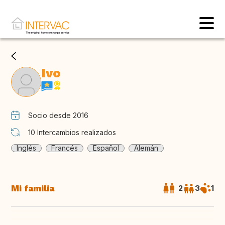
Ivo
Socio desde 2016
10
Intercambios realizados
Inglés
Francés
Español
Alemán
Mi familia
2
3
1