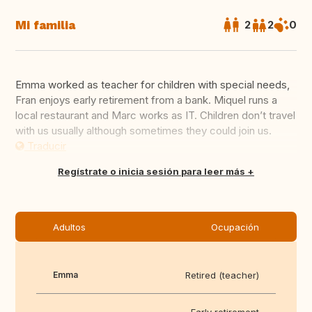
Mi familia
2
2
0
Emma worked as teacher for children with special needs,
Fran enjoys early retirement from a bank. Miquel runs a
local restaurant and Marc works as IT. Children don’t travel
with us usually although sometimes they could join us.
Traducir
Regístrate o inicia sesión para leer más
Adultos
Ocupación
Emma
Retired (teacher)