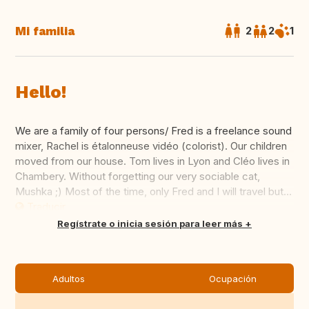
Mi familia
2
2
1
Hello!
We are a family of four persons/ Fred is a freelance sound
mixer, Rachel is étalonneuse vidéo (colorist). Our children
moved from our house. Tom lives in Lyon and Cléo lives in
Chambery. Without forgetting our very sociable cat,
Mushka ;) Most of the time, only Fred and I will travel but...
Traducir
Regístrate o inicia sesión para leer más
Adultos
Ocupación