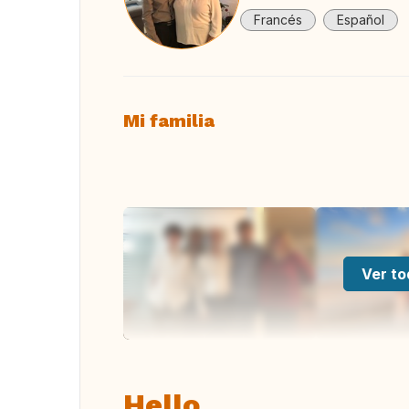
Francés
Español
Mi familia
Ver to
Hello