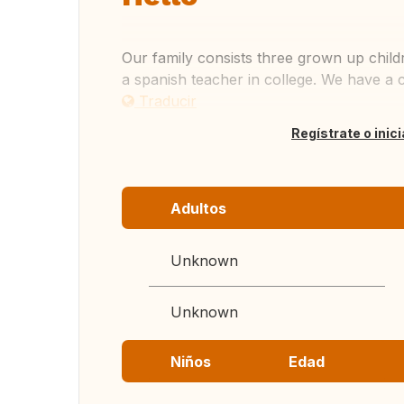
Our family consists three grown up child
a spanish teacher in college. We have a 
Traducir
Regístrate o inic
Adultos
Unknown
Unknown
Niños
Edad