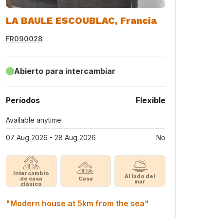
LA BAULE ESCOUBLAC, Francia
FR090028
Abierto para intercambiar
Períodos
Flexible
Available anytime
07 Aug 2026 - 28 Aug 2026
No
Intercambio
Al lado del
de casa
Casa
mar
clásico
"Modern house at 5km from the sea"