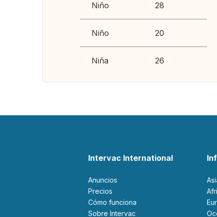
Niño
28
Niño
20
Niña
26
Intervac International
In
Anuncios
As
Precios
Af
Cómo funciona
Eu
Sobre Intervac
O