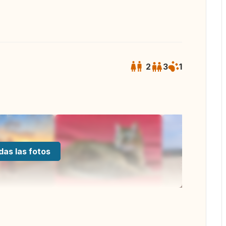
2
3
1
das las fotos