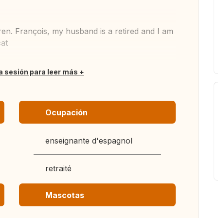
ren. François, my husband is a retired and I am
cat
ia sesión para leer más
Ocupación
enseignante d'espagnol
retraité
Mascotas