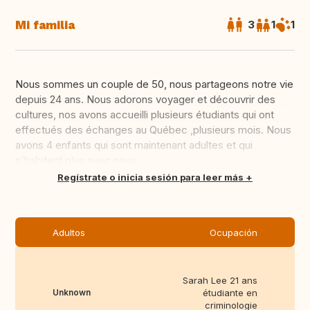
Mi familia
3
1
1
Nous sommes un couple de 50, nous partageons notre vie
depuis 24 ans. Nous adorons voyager et découvrir des
cultures, nos avons accueilli plusieurs étudiants qui ont
effectués des échanges au Québec ,plusieurs mois. Nous
avons 4 enfants qui sont maintenant adultes et qui
n'habitent plus avec nous...
Traducir
Regístrate o inicia sesión para leer más
Adultos
Ocupación
Sarah Lee 21 ans
Unknown
étudiante en
criminologie