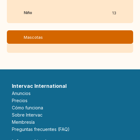
Niño
13
Mascotas
Intervac International
Anuncios
Precios
Cómo funciona
Sobre Intervac
Membresía
Preguntas frecuentes (FAQ)