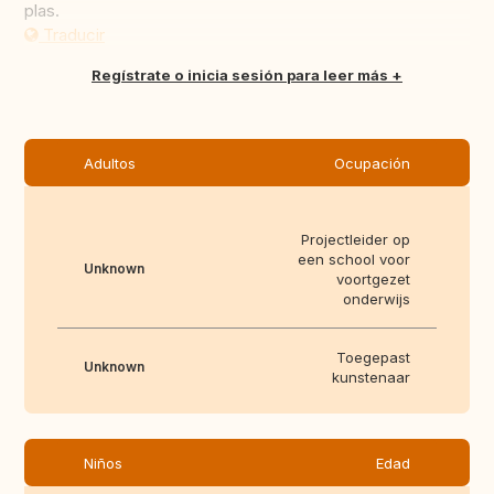
plas.
Traducir
Regístrate o inicia sesión para leer más
Adultos
Ocupación
Projectleider op
een school voor
Unknown
voortgezet
onderwijs
Toegepast
Unknown
kunstenaar
Niños
Edad