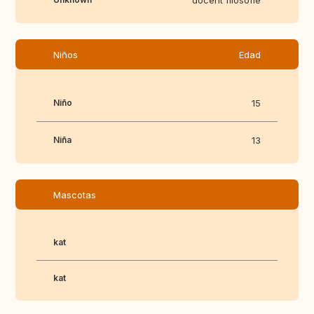
docent filosofie
Niños
Edad
Niño
15
Niña
13
Mascotas
kat
kat