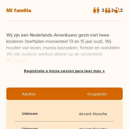
Mi familia
2
2
2
Wij zijn een Nederlands-Amerikaans gezin met twee
kinderen (leeftijden momenteel 13 en 15 jaar oud). Wij
houden van lezen, musea bezoeken, fietsen en wandelen
Wij (de ouders) werken allebei op de universiteit.
Traducir
Regístrate o inicia sesión para leer más
Adultos
Ocupación
Unknown
docent filosofie
Unknown