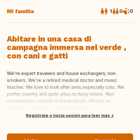
Mi familia
1
0
0
Abitare in una casa di
campagna immersa nel verde ,
con cani e gatti
We're expert travelers and house exchangers; non
smokers. We're a retired medical doctor and music
teacher. We love to look after pets,especially cats. We
prefer country and quite sites,no busy towns. Non
consideriamo scambi di breve durata. Minimo un
soggiorno di 10 giorni,preferite tre setti...
Traducir
Regístrate o inicia sesión para leer más