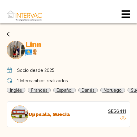
Linn
Socio desde 2025
1
Intercambios realizados
Inglés
Francés
Español
Danés
Noruego
Su
SE56411
Uppsala, Suecia