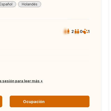
Español
Holandés
2
0
1
das las fotos
ia sesión para leer más
Ocupación