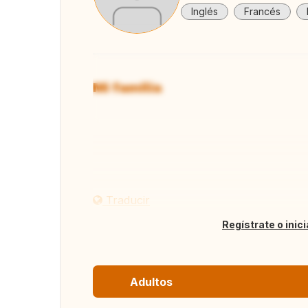
Inglés
Francés
Mi familia
Ver to
Traducir
Regístrate o inic
Adultos