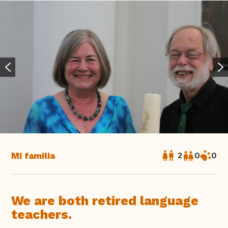
Mi familia
2
0
0
We are both retired language
teachers.