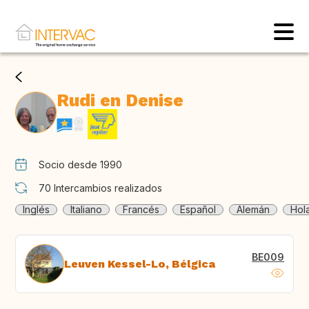
Rudi en Denise
Socio desde 1990
70
Intercambios realizados
Inglés
Italiano
Francés
Español
Alemán
Hol
BE009
Leuven Kessel-Lo, Bélgica